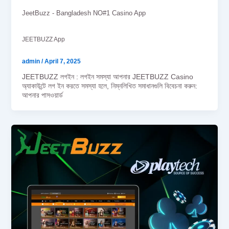
JeetBuzz - Bangladesh NO#1 Casino App
JEETBUZZ App
admin
/
April 7, 2025
JEETBUZZ লগইন : লগইন সমস্যা আপনার JEETBUZZ Casino
অ্যাকাউন্টে লগ ইন করতে সমস্যা হলে, নিম্নলিখিত সমাধানগুলি বিবেচনা করুন:
আপনার পাসওয়ার্ড