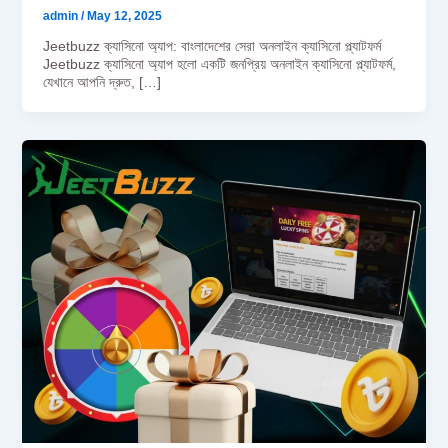
admin
/
May 12, 2025
Jeetbuzz ক্যাসিনো অ্যাপ: বাংলাদেশের সেরা অনলাইন ক্যাসিনো প্ল্যাটফর্ম
Jeetbuzz ক্যাসিনো অ্যাপ হলো একটি জনপ্রিয় অনলাইন ক্যাসিনো প্ল্যাটফর্ম,
যেখানে আপনি দ্রুত, […]