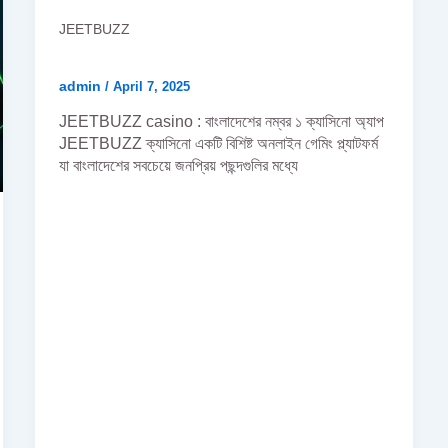
JEETBUZZ
admin
/
April 7, 2025
JEETBUZZ casino : বাংলাদেশের নম্বর ১ ক্যাসিনো অ্যাপ
JEETBUZZ ক্যাসিনো একটি বিশিষ্ট অনলাইন গেমিং প্ল্যাটফর্ম
যা বাংলাদেশের সবচেয়ে জনপ্রিয় পছন্দগুলির মধ্যে