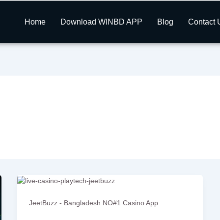
Home
Download WINBD APP
Blog
Contact 
JeetBuzz - Bangladesh NO#1 Casino App