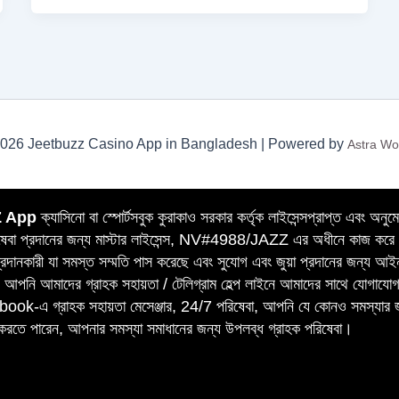
2026 Jeetbuzz Casino App in Bangladesh | Powered by
Astra W
 App
ক্যাসিনো বা স্পোর্টসবুক কুরাকাও সরকার কর্তৃক লাইসেন্সপ্রাপ্ত এবং অনু
পরিষেবা প্রদানের জন্য মাস্টার লাইসেন্স, NV#4988/JAZZ এর অধীনে কাজ কর
্রদানকারী যা সমস্ত সম্মতি পাস করেছে এবং সুযোগ এবং জুয়া প্রদানের জন্য 
আপনি আমাদের গ্রাহক সহায়তা / টেলিগ্রাম হেল্প লাইনে আমাদের সাথে যোগাযো
ook-এ গ্রাহক সহায়তা মেসেঞ্জার, 24/7 পরিষেবা, আপনি যে কোনও সমস্যার
করতে পারেন, আপনার সমস্যা সমাধানের জন্য উপলব্ধ গ্রাহক পরিষেবা।